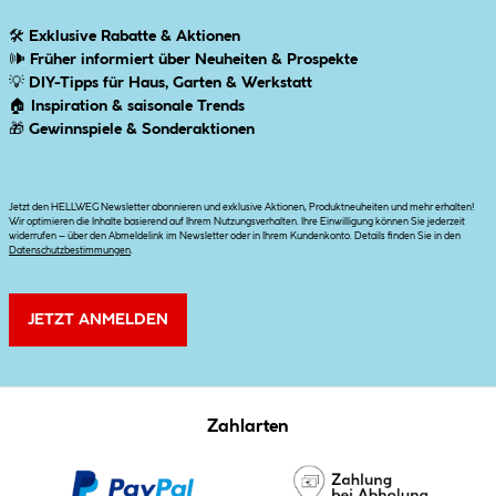
🛠
Exklusive Rabatte & Aktionen
🕪
Früher informiert über Neuheiten & Prospekte
💡
DIY-Tipps für Haus, Garten & Werkstatt
🏠
Inspiration & saisonale Trends
🎁
Gewinnspiele & Sonderaktionen
Jetzt den HELLWEG Newsletter abonnieren und exklusive Aktionen, Produktneuheiten und mehr erhalten!
Wir optimieren die Inhalte basierend auf Ihrem Nutzungsverhalten. Ihre Einwilligung können Sie jederzeit
widerrufen – über den Abmeldelink im Newsletter oder in Ihrem Kundenkonto. Details finden Sie in den
Datenschutzbestimmungen
.
JETZT ANMELDEN
Zahlarten