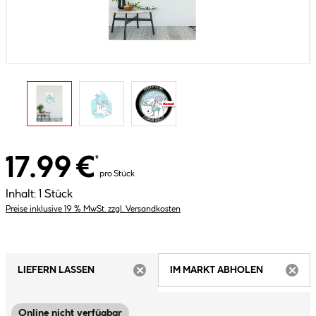
17.99 €
*
pro Stück
Inhalt:
1 Stück
Preise inklusive 19 % MwSt. zzgl. Versandkosten
LIEFERN LASSEN
IM MARKT ABHOLEN
ARTIKEL NICHT VERFÜGBAR
ARTIK
Online nicht verfügbar