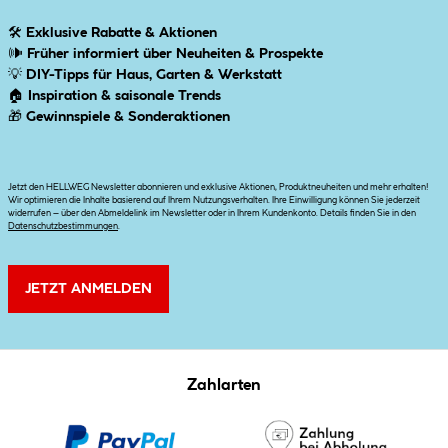
🛠
Exklusive Rabatte & Aktionen
🕪
Früher informiert über Neuheiten & Prospekte
💡
DIY-Tipps für Haus, Garten & Werkstatt
🏠
Inspiration & saisonale Trends
🎁
Gewinnspiele & Sonderaktionen
Jetzt den HELLWEG Newsletter abonnieren und exklusive Aktionen, Produktneuheiten und mehr erhalten!
Wir optimieren die Inhalte basierend auf Ihrem Nutzungsverhalten. Ihre Einwilligung können Sie jederzeit
widerrufen – über den Abmeldelink im Newsletter oder in Ihrem Kundenkonto. Details finden Sie in den
Datenschutzbestimmungen
.
JETZT ANMELDEN
Zahlarten