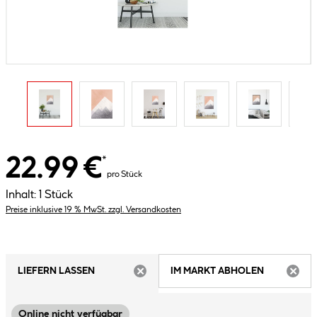
22.99 €
*
pro Stück
Inhalt:
1 Stück
Preise inklusive 19 % MwSt. zzgl. Versandkosten
LIEFERN LASSEN
IM MARKT ABHOLEN
ARTIKEL NICHT VERFÜGBAR
ARTIK
Online nicht verfügbar