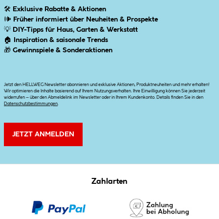
🛠
Exklusive Rabatte & Aktionen
🕪
Früher informiert über Neuheiten & Prospekte
💡
DIY-Tipps für Haus, Garten & Werkstatt
🏠
Inspiration & saisonale Trends
🎁
Gewinnspiele & Sonderaktionen
Jetzt den HELLWEG Newsletter abonnieren und exklusive Aktionen, Produktneuheiten und mehr erhalten!
Wir optimieren die Inhalte basierend auf Ihrem Nutzungsverhalten. Ihre Einwilligung können Sie jederzeit
widerrufen – über den Abmeldelink im Newsletter oder in Ihrem Kundenkonto. Details finden Sie in den
Datenschutzbestimmungen
.
JETZT ANMELDEN
Zahlarten