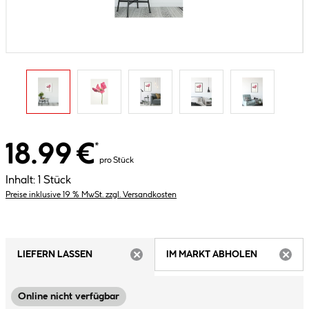
18.99 €
*
pro Stück
Inhalt:
1 Stück
Preise inklusive 19 % MwSt. zzgl. Versandkosten
LIEFERN LASSEN
IM MARKT ABHOLEN
ARTIKEL NICHT VERFÜGBAR
ARTIK
Online nicht verfügbar