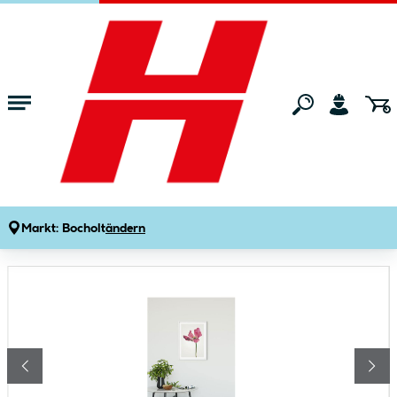
Zum Hauptinhalt springen
Startseite
Wohnen
Wohnaccessoires
Bilder & Poster
Komar Wandbild Tulip 30x40 cm
Produktdetails
Artikelnummer:
122692
Markt:
Bocholt
ändern
Bildergalerie überspringen