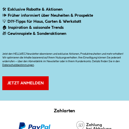
🛠
Exklusive Rabatte & Aktionen
🕪
Früher informiert über Neuheiten & Prospekte
💡
DIY-Tipps für Haus, Garten & Werkstatt
🏠
Inspiration & saisonale Trends
🎁
Gewinnspiele & Sonderaktionen
Jetzt den HELLWEG Newsletter abonnieren und exklusive Aktionen, Produktneuheiten und mehr erhalten!
Wir optimieren die Inhalte basierend auf Ihrem Nutzungsverhalten. Ihre Einwilligung können Sie jederzeit
widerrufen – über den Abmeldelink im Newsletter oder in Ihrem Kundenkonto. Details finden Sie in den
Datenschutzbestimmungen
.
JETZT ANMELDEN
Zahlarten