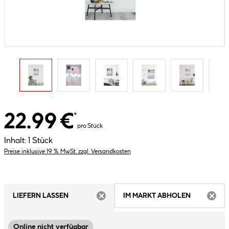
22.99 €
*
pro Stück
Inhalt:
1 Stück
Preise inklusive 19 % MwSt. zzgl. Versandkosten
LIEFERN LASSEN
IM MARKT ABHOLEN
ARTIKEL NICHT VERFÜGBAR
ARTIK
Online nicht verfügbar