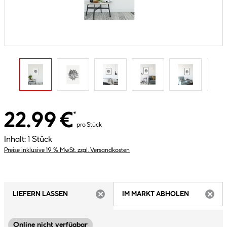
22.99 €
*
pro Stück
Inhalt:
1 Stück
Preise inklusive 19 % MwSt. zzgl. Versandkosten
LIEFERN LASSEN
IM MARKT ABHOLEN
ARTIKEL NICHT VERFÜGBAR
ARTIK
Online nicht verfügbar