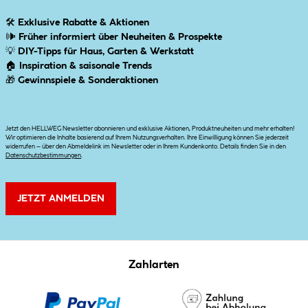
🛠
Exklusive Rabatte & Aktionen
🕪
Früher informiert über Neuheiten & Prospekte
💡
DIY-Tipps für Haus, Garten & Werkstatt
🏠
Inspiration & saisonale Trends
🎁
Gewinnspiele & Sonderaktionen
Jetzt den HELLWEG Newsletter abonnieren und exklusive Aktionen, Produktneuheiten und mehr erhalten!
Wir optimieren die Inhalte basierend auf Ihrem Nutzungsverhalten. Ihre Einwilligung können Sie jederzeit
widerrufen – über den Abmeldelink im Newsletter oder in Ihrem Kundenkonto. Details finden Sie in den
Datenschutzbestimmungen
.
JETZT ANMELDEN
Zahlarten