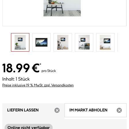
18.99 €
*
pro Stück
Inhalt:
1 Stück
Preise inklusive 19 % MwSt. zzgl. Versandkosten
LIEFERN LASSEN
IM MARKT ABHOLEN
ARTIKEL NICHT VERFÜGBAR
ARTIK
Online nicht verfügbar