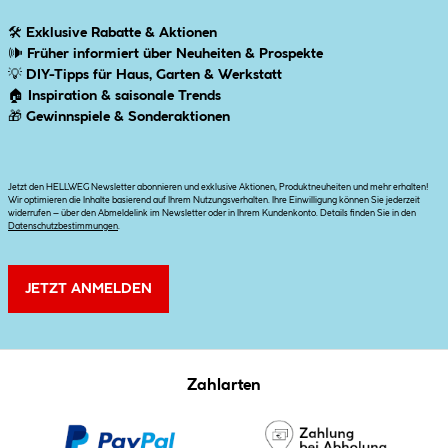
🛠
Exklusive Rabatte & Aktionen
🕪
Früher informiert über Neuheiten & Prospekte
💡
DIY-Tipps für Haus, Garten & Werkstatt
🏠
Inspiration & saisonale Trends
🎁
Gewinnspiele & Sonderaktionen
Jetzt den HELLWEG Newsletter abonnieren und exklusive Aktionen, Produktneuheiten und mehr erhalten!
Wir optimieren die Inhalte basierend auf Ihrem Nutzungsverhalten. Ihre Einwilligung können Sie jederzeit
widerrufen – über den Abmeldelink im Newsletter oder in Ihrem Kundenkonto. Details finden Sie in den
Datenschutzbestimmungen
.
JETZT ANMELDEN
Zahlarten