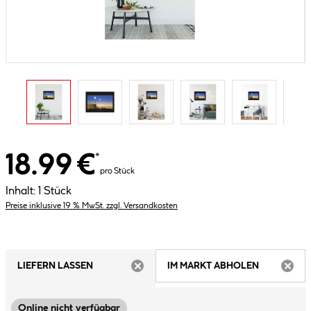
18.99 €
*
pro Stück
Inhalt:
1 Stück
Preise inklusive 19 % MwSt. zzgl. Versandkosten
LIEFERN LASSEN
IM MARKT ABHOLEN
ARTIKEL NICHT VERFÜGBAR
ARTIK
Online nicht verfügbar