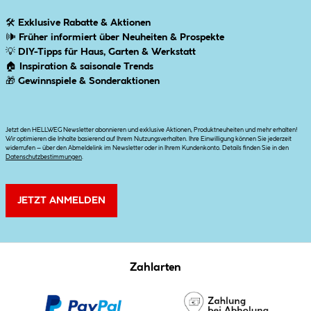
🛠
Exklusive Rabatte & Aktionen
🕪
Früher informiert über Neuheiten & Prospekte
💡
DIY-Tipps für Haus, Garten & Werkstatt
🏠
Inspiration & saisonale Trends
🎁
Gewinnspiele & Sonderaktionen
Jetzt den HELLWEG Newsletter abonnieren und exklusive Aktionen, Produktneuheiten und mehr erhalten!
Wir optimieren die Inhalte basierend auf Ihrem Nutzungsverhalten. Ihre Einwilligung können Sie jederzeit
widerrufen – über den Abmeldelink im Newsletter oder in Ihrem Kundenkonto. Details finden Sie in den
Datenschutzbestimmungen
.
JETZT ANMELDEN
Zahlarten