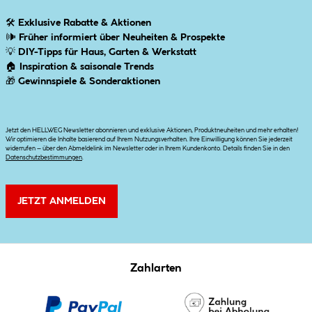
🛠
Exklusive Rabatte & Aktionen
🕪
Früher informiert über Neuheiten & Prospekte
💡
DIY-Tipps für Haus, Garten & Werkstatt
🏠
Inspiration & saisonale Trends
🎁
Gewinnspiele & Sonderaktionen
Jetzt den HELLWEG Newsletter abonnieren und exklusive Aktionen, Produktneuheiten und mehr erhalten!
Wir optimieren die Inhalte basierend auf Ihrem Nutzungsverhalten. Ihre Einwilligung können Sie jederzeit
widerrufen – über den Abmeldelink im Newsletter oder in Ihrem Kundenkonto. Details finden Sie in den
Datenschutzbestimmungen
.
JETZT ANMELDEN
Zahlarten