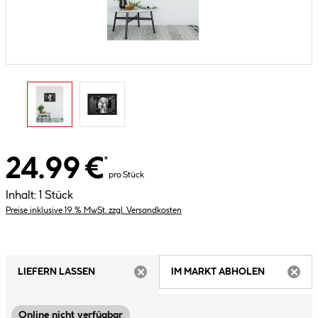
24.99 €
*
pro Stück
Inhalt:
1 Stück
Preise inklusive 19 % MwSt. zzgl. Versandkosten
LIEFERN LASSEN
IM MARKT ABHOLEN
ARTIKEL NICHT VERFÜGBAR
ARTIK
Online nicht verfügbar