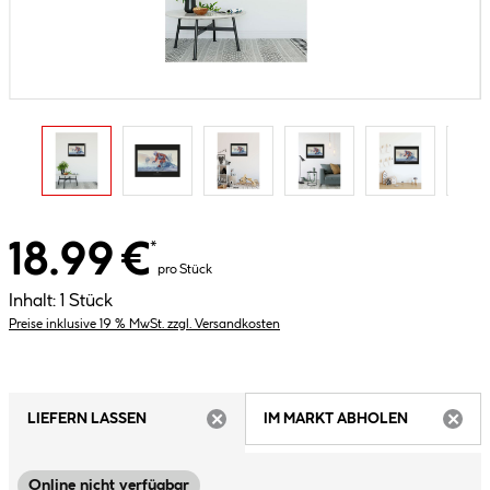
18.99 €
*
pro Stück
Inhalt:
1 Stück
Preise inklusive 19 % MwSt. zzgl. Versandkosten
LIEFERN LASSEN
IM MARKT ABHOLEN
ARTIKEL NICHT VERFÜGBAR
ARTIK
Online nicht verfügbar