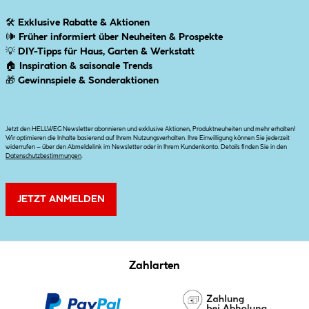
🛠
Exklusive Rabatte & Aktionen
🕪
Früher informiert über Neuheiten & Prospekte
💡
DIY-Tipps für Haus, Garten & Werkstatt
🏠
Inspiration & saisonale Trends
🎁
Gewinnspiele & Sonderaktionen
Jetzt den HELLWEG Newsletter abonnieren und exklusive Aktionen, Produktneuheiten und mehr erhalten!
Wir optimieren die Inhalte basierend auf Ihrem Nutzungsverhalten. Ihre Einwilligung können Sie jederzeit
widerrufen – über den Abmeldelink im Newsletter oder in Ihrem Kundenkonto. Details finden Sie in den
Datenschutzbestimmungen
.
JETZT ANMELDEN
Zahlarten