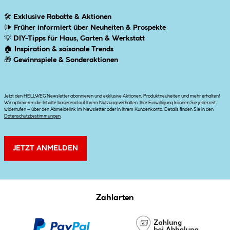
🛠
Exklusive Rabatte & Aktionen
🕪
Früher informiert über Neuheiten & Prospekte
💡
DIY-Tipps für Haus, Garten & Werkstatt
🏠
Inspiration & saisonale Trends
🎁
Gewinnspiele & Sonderaktionen
Jetzt den HELLWEG Newsletter abonnieren und exklusive Aktionen, Produktneuheiten und mehr erhalten!
Wir optimieren die Inhalte basierend auf Ihrem Nutzungsverhalten. Ihre Einwilligung können Sie jederzeit
widerrufen – über den Abmeldelink im Newsletter oder in Ihrem Kundenkonto. Details finden Sie in den
Datenschutzbestimmungen
.
JETZT ANMELDEN
Zahlarten