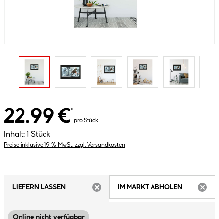
22.99 €
*
pro Stück
Inhalt:
1 Stück
Preise inklusive 19 % MwSt. zzgl. Versandkosten
LIEFERN LASSEN
IM MARKT ABHOLEN
ARTIKEL NICHT VERFÜGBAR
ARTIK
Online nicht verfügbar