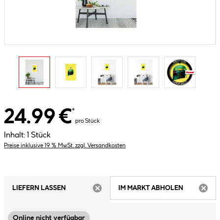
24.99 €
*
pro Stück
Inhalt:
1 Stück
Preise inklusive 19 % MwSt. zzgl. Versandkosten
LIEFERN LASSEN
IM MARKT ABHOLEN
ARTIKEL NICHT VERFÜGBAR
ARTIK
Online nicht verfügbar