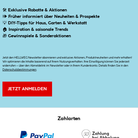
🛠
Exklusive Rabatte & Aktionen
🕪
Früher informiert über Neuheiten & Prospekte
💡
DIY-Tipps für Haus, Garten & Werkstatt
🏠
Inspiration & saisonale Trends
🎁
Gewinnspiele & Sonderaktionen
Jetzt den HELLWEG Newsletter abonnieren und exklusive Aktionen, Produktneuheiten und mehr erhalten!
Wir optimieren die Inhalte basierend auf Ihrem Nutzungsverhalten. Ihre Einwilligung können Sie jederzeit
widerrufen – über den Abmeldelink im Newsletter oder in Ihrem Kundenkonto. Details finden Sie in den
Datenschutzbestimmungen
.
JETZT ANMELDEN
Zahlarten