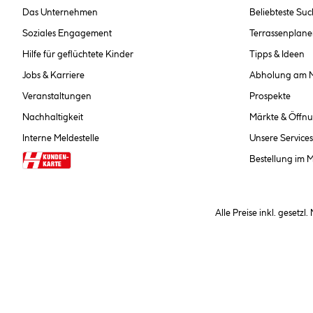
Das Unternehmen
Beliebteste Su
Soziales Engagement
Terrassenplane
Hilfe für geflüchtete Kinder
Tipps & Ideen
Jobs & Karriere
Abholung am 
Veranstaltungen
Prospekte
Nachhaltigkeit
Märkte & Öffnu
Interne Meldestelle
Unsere Services
Bestellung im 
Alle Preise inkl. gesetzl
**Nur für Inhaber der Kundenkarte. Nicht kombinierbar mit Sofortr
hinterlegen Sie bei der Beste
AGB und Widerrufsbelehr