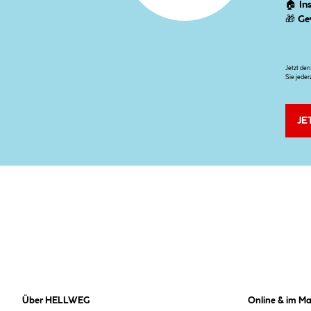
🏠
In
🎁
Ge
Jetzt de
Sie jeder
JE
Über HELLWEG
Online & im Ma