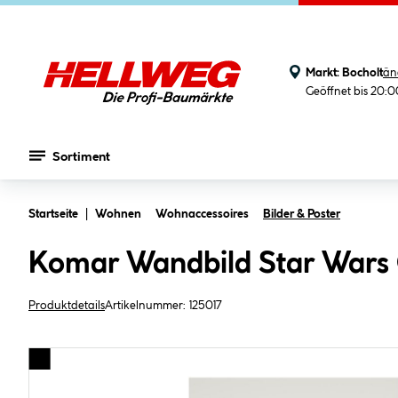
Markt:
Bocholt
än
Geöffnet bis 20:
Sortiment
Zum Hauptinhalt springen
Startseite
Wohnen
Wohnaccessoires
Bilder & Poster
Komar Wandbild Star Wars C
Produktdetails
Artikelnummer:
125017
Bildergalerie überspringen