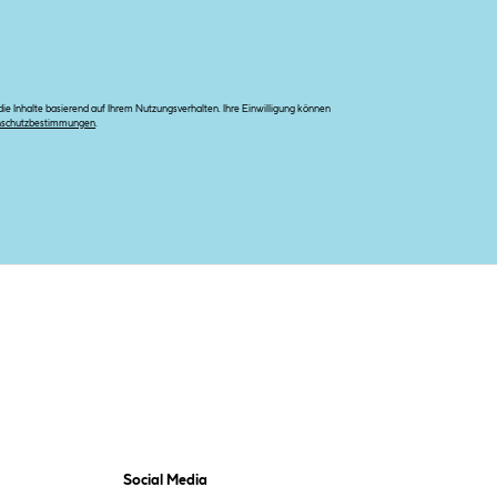
e Inhalte basierend auf Ihrem Nutzungsverhalten. Ihre Einwilligung können
nschutzbestimmungen
.
Social Media