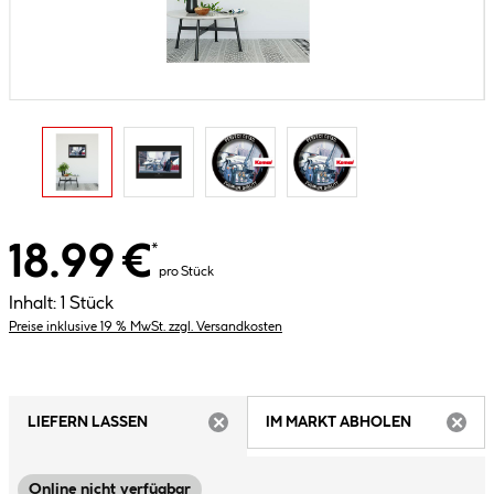
18.99 €
*
pro Stück
Inhalt:
1 Stück
Preise inklusive 19 % MwSt. zzgl. Versandkosten
LIEFERN LASSEN
IM MARKT ABHOLEN
ARTIKEL NICHT VERFÜGBAR
ARTIK
Online nicht verfügbar