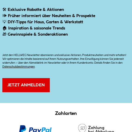
🛠
Exklusive Rabatte & Aktionen
🕪
Früher informiert über Neuheiten & Prospekte
💡
DIY-Tipps für Haus, Garten & Werkstatt
🏠
Inspiration & saisonale Trends
🎁
Gewinnspiele & Sonderaktionen
Jetzt den HELLWEG Newsletter abonnieren und exklusive Aktionen, Produktneuheiten und mehr erhalten!
Wir optimieren die Inhalte basierend auf Ihrem Nutzungsverhalten. Ihre Einwilligung können Sie jederzeit
widerrufen – über den Abmeldelink im Newsletter oder in Ihrem Kundenkonto. Details finden Sie in den
Datenschutzbestimmungen
.
JETZT ANMELDEN
Zahlarten