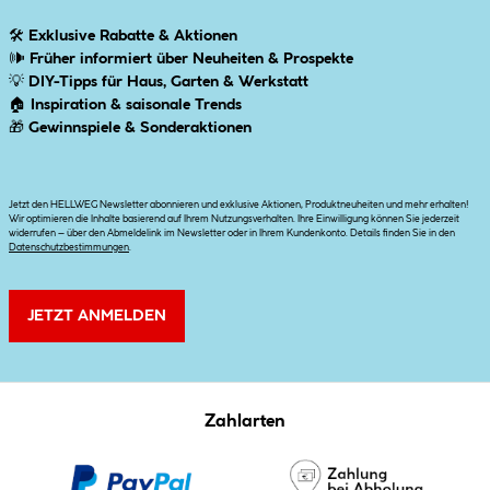
🛠
Exklusive Rabatte & Aktionen
🕪
Früher informiert über Neuheiten & Prospekte
💡
DIY-Tipps für Haus, Garten & Werkstatt
🏠
Inspiration & saisonale Trends
🎁
Gewinnspiele & Sonderaktionen
Jetzt den HELLWEG Newsletter abonnieren und exklusive Aktionen, Produktneuheiten und mehr erhalten!
Wir optimieren die Inhalte basierend auf Ihrem Nutzungsverhalten. Ihre Einwilligung können Sie jederzeit
widerrufen – über den Abmeldelink im Newsletter oder in Ihrem Kundenkonto. Details finden Sie in den
Datenschutzbestimmungen
.
JETZT ANMELDEN
Zahlarten