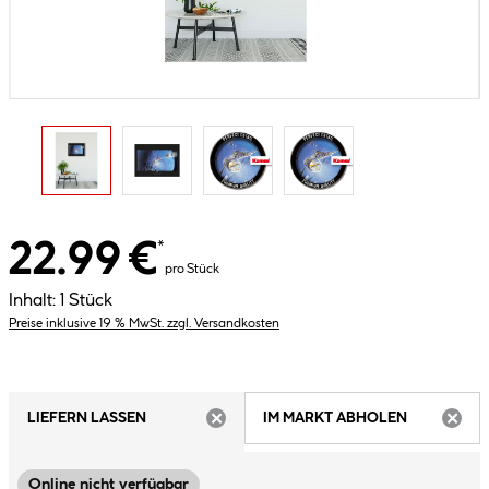
22.99 €
*
pro Stück
Inhalt:
1 Stück
Preise inklusive 19 % MwSt. zzgl. Versandkosten
LIEFERN LASSEN
IM MARKT ABHOLEN
ARTIKEL NICHT VERFÜGBAR
ARTIK
Online nicht verfügbar