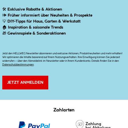
🛠
Exklusive Rabatte & Aktionen
🕪
Früher informiert über Neuheiten & Prospekte
💡
DIY-Tipps für Haus, Garten & Werkstatt
🏠
Inspiration & saisonale Trends
🎁
Gewinnspiele & Sonderaktionen
Jetzt den HELLWEG Newsletter abonnieren und exklusive Aktionen, Produktneuheiten und mehr erhalten!
Wir optimieren die Inhalte basierend auf Ihrem Nutzungsverhalten. Ihre Einwilligung können Sie jederzeit
widerrufen – über den Abmeldelink im Newsletter oder in Ihrem Kundenkonto. Details finden Sie in den
Datenschutzbestimmungen
.
JETZT ANMELDEN
Zahlarten