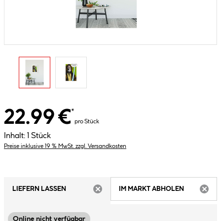
22.99 €
*
pro Stück
Inhalt:
1 Stück
Preise inklusive 19 % MwSt. zzgl. Versandkosten
LIEFERN LASSEN
IM MARKT ABHOLEN
ARTIKEL NICHT VERFÜGBAR
ARTIK
Online nicht verfügbar