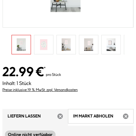
22.99 €
*
pro Stück
Inhalt:
1 Stück
Preise inklusive 19 % MwSt. zzgl. Versandkosten
LIEFERN LASSEN
IM MARKT ABHOLEN
ARTIKEL NICHT VERFÜGBAR
ARTIK
Online nicht verfügbar