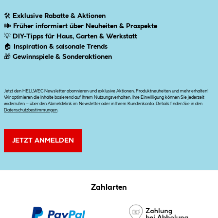
🛠
Exklusive Rabatte & Aktionen
🕪
Früher informiert über Neuheiten & Prospekte
💡
DIY-Tipps für Haus, Garten & Werkstatt
🏠
Inspiration & saisonale Trends
🎁
Gewinnspiele & Sonderaktionen
Jetzt den HELLWEG Newsletter abonnieren und exklusive Aktionen, Produktneuheiten und mehr erhalten!
Wir optimieren die Inhalte basierend auf Ihrem Nutzungsverhalten. Ihre Einwilligung können Sie jederzeit
widerrufen – über den Abmeldelink im Newsletter oder in Ihrem Kundenkonto. Details finden Sie in den
Datenschutzbestimmungen
.
JETZT ANMELDEN
Zahlarten