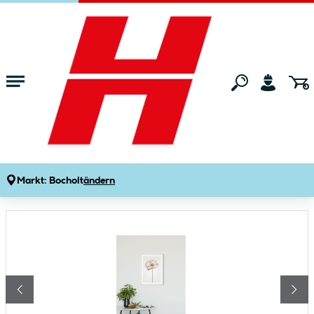
Zum Hauptinhalt springen
Startseite
Wohnen
Wohnaccessoires
Bilder & Poster
Komar Wandbild Poppy 30x40 cm
Produktdetails
Artikelnummer:
122694
Markt:
Bocholt
ändern
Bildergalerie überspringen