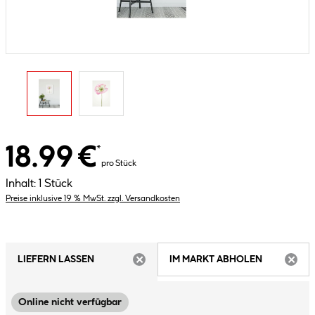
18.99 €
*
pro Stück
Inhalt:
1 Stück
Preise inklusive 19 % MwSt. zzgl. Versandkosten
LIEFERN LASSEN
IM MARKT ABHOLEN
ARTIKEL NICHT VERFÜGBAR
ARTIK
Online nicht verfügbar