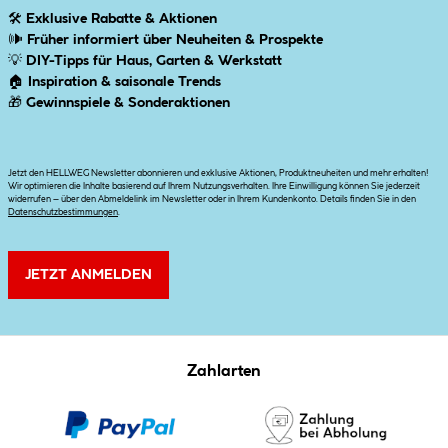
🛠
Exklusive Rabatte & Aktionen
🕪
Früher informiert über Neuheiten & Prospekte
💡
DIY-Tipps für Haus, Garten & Werkstatt
🏠
Inspiration & saisonale Trends
🎁
Gewinnspiele & Sonderaktionen
Jetzt den HELLWEG Newsletter abonnieren und exklusive Aktionen, Produktneuheiten und mehr erhalten!
Wir optimieren die Inhalte basierend auf Ihrem Nutzungsverhalten. Ihre Einwilligung können Sie jederzeit
widerrufen – über den Abmeldelink im Newsletter oder in Ihrem Kundenkonto. Details finden Sie in den
Datenschutzbestimmungen
.
JETZT ANMELDEN
Zahlarten