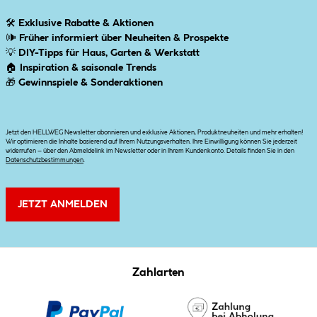
🛠
Exklusive Rabatte & Aktionen
🕪
Früher informiert über Neuheiten & Prospekte
💡
DIY-Tipps für Haus, Garten & Werkstatt
🏠
Inspiration & saisonale Trends
🎁
Gewinnspiele & Sonderaktionen
Jetzt den HELLWEG Newsletter abonnieren und exklusive Aktionen, Produktneuheiten und mehr erhalten!
Wir optimieren die Inhalte basierend auf Ihrem Nutzungsverhalten. Ihre Einwilligung können Sie jederzeit
widerrufen – über den Abmeldelink im Newsletter oder in Ihrem Kundenkonto. Details finden Sie in den
Datenschutzbestimmungen
.
JETZT ANMELDEN
Zahlarten