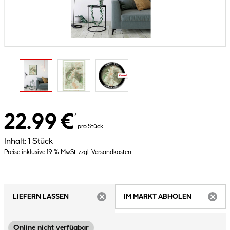
22.99 €
*
pro Stück
Inhalt:
1 Stück
Preise inklusive 19 % MwSt. zzgl. Versandkosten
LIEFERN LASSEN
IM MARKT ABHOLEN
ARTIKEL NICHT VERFÜGBAR
ARTIK
Online nicht verfügbar