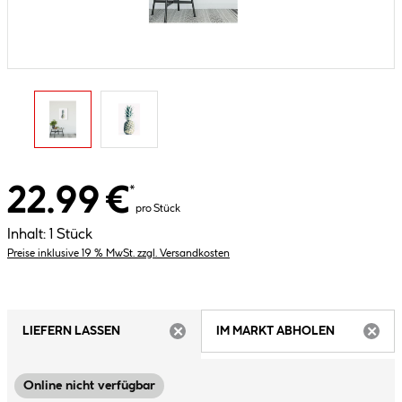
22.99 €
*
pro Stück
Inhalt:
1 Stück
Preise inklusive 19 % MwSt. zzgl. Versandkosten
LIEFERN LASSEN
IM MARKT ABHOLEN
ARTIKEL NICHT VERFÜGBAR
ARTIK
Online nicht verfügbar