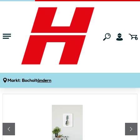
Zum Hauptinhalt springen
Startseite
Wohnen
Wohnaccessoires
Bilder & Poster
Komar Wandbild Pineapple 40x50 cm
Produktdetails
Artikelnummer:
124413
Markt:
Bocholt
ändern
Bildergalerie überspringen