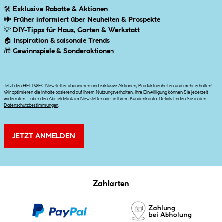
🛠
Exklusive Rabatte & Aktionen
🕪
Früher informiert über Neuheiten & Prospekte
💡
DIY-Tipps für Haus, Garten & Werkstatt
🏠
Inspiration & saisonale Trends
🎁
Gewinnspiele & Sonderaktionen
Jetzt den HELLWEG Newsletter abonnieren und exklusive Aktionen, Produktneuheiten und mehr erhalten!
Wir optimieren die Inhalte basierend auf Ihrem Nutzungsverhalten. Ihre Einwilligung können Sie jederzeit
widerrufen – über den Abmeldelink im Newsletter oder in Ihrem Kundenkonto. Details finden Sie in den
Datenschutzbestimmungen
.
JETZT ANMELDEN
Zahlarten