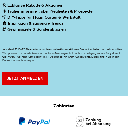
🛠
Exklusive Rabatte & Aktionen
🕪
Früher informiert über Neuheiten & Prospekte
💡
DIY-Tipps für Haus, Garten & Werkstatt
🏠
Inspiration & saisonale Trends
🎁
Gewinnspiele & Sonderaktionen
Jetzt den HELLWEG Newsletter abonnieren und exklusive Aktionen, Produktneuheiten und mehr erhalten!
Wir optimieren die Inhalte basierend auf Ihrem Nutzungsverhalten. Ihre Einwilligung können Sie jederzeit
widerrufen – über den Abmeldelink im Newsletter oder in Ihrem Kundenkonto. Details finden Sie in den
Datenschutzbestimmungen
.
JETZT ANMELDEN
Zahlarten