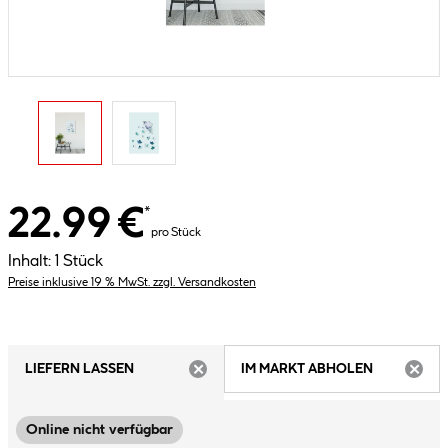
22.99 €
*
pro Stück
Inhalt:
1 Stück
Preise inklusive 19 % MwSt. zzgl. Versandkosten
LIEFERN LASSEN
IM MARKT ABHOLEN
ARTIKEL NICHT VERFÜGBAR
ARTIK
Online nicht verfügbar