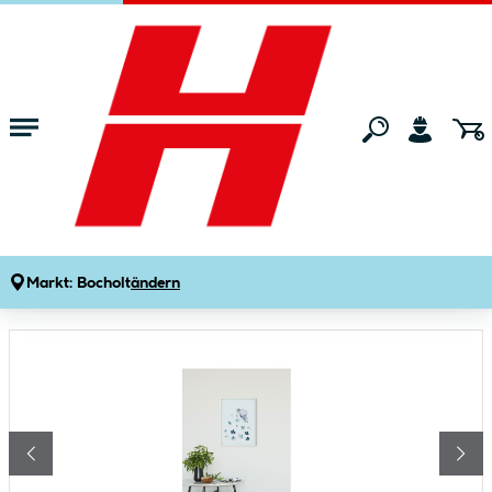
Zum Hauptinhalt springen
Startseite
Wohnen
Wohnaccessoires
Bilder & Poster
Komar Wandbild Mindset 40x50 cm
Produktdetails
Artikelnummer:
124451
Markt:
Bocholt
ändern
Bildergalerie überspringen