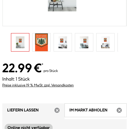
22.99 €
*
pro Stück
Inhalt:
1 Stück
Preise inklusive 19 % MwSt. zzgl. Versandkosten
LIEFERN LASSEN
IM MARKT ABHOLEN
ARTIKEL NICHT VERFÜGBAR
ARTIK
Online nicht verfügbar