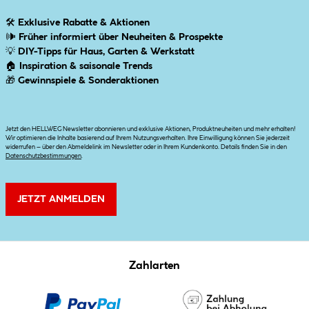
🛠
Exklusive Rabatte & Aktionen
🕪
Früher informiert über Neuheiten & Prospekte
💡
DIY-Tipps für Haus, Garten & Werkstatt
🏠
Inspiration & saisonale Trends
🎁
Gewinnspiele & Sonderaktionen
Jetzt den HELLWEG Newsletter abonnieren und exklusive Aktionen, Produktneuheiten und mehr erhalten!
Wir optimieren die Inhalte basierend auf Ihrem Nutzungsverhalten. Ihre Einwilligung können Sie jederzeit
widerrufen – über den Abmeldelink im Newsletter oder in Ihrem Kundenkonto. Details finden Sie in den
Datenschutzbestimmungen
.
JETZT ANMELDEN
Zahlarten