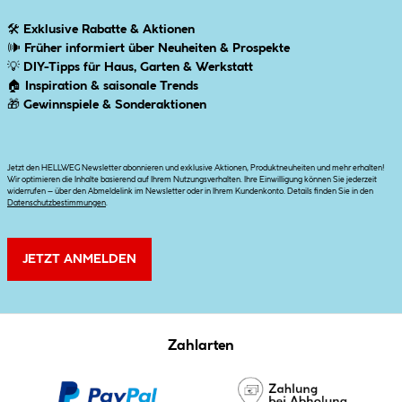
🛠
Exklusive Rabatte & Aktionen
🕪
Früher informiert über Neuheiten & Prospekte
💡
DIY-Tipps für Haus, Garten & Werkstatt
🏠
Inspiration & saisonale Trends
🎁
Gewinnspiele & Sonderaktionen
Jetzt den HELLWEG Newsletter abonnieren und exklusive Aktionen, Produktneuheiten und mehr erhalten!
Wir optimieren die Inhalte basierend auf Ihrem Nutzungsverhalten. Ihre Einwilligung können Sie jederzeit
widerrufen – über den Abmeldelink im Newsletter oder in Ihrem Kundenkonto. Details finden Sie in den
Datenschutzbestimmungen
.
JETZT ANMELDEN
Zahlarten