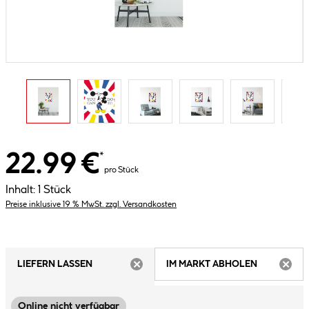
22.99 €
*
pro Stück
Inhalt:
1 Stück
Preise inklusive 19 % MwSt. zzgl. Versandkosten
LIEFERN LASSEN
IM MARKT ABHOLEN
ARTIKEL NICHT VERFÜGBAR
ARTIK
Online nicht verfügbar