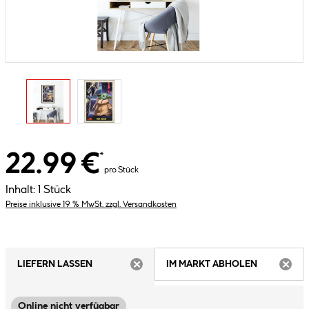
22.99 €
*
pro Stück
Inhalt:
1 Stück
Preise inklusive 19 % MwSt. zzgl. Versandkosten
LIEFERN LASSEN
IM MARKT ABHOLEN
ARTIKEL NICHT VERFÜGBAR
ARTIK
Online nicht verfügbar