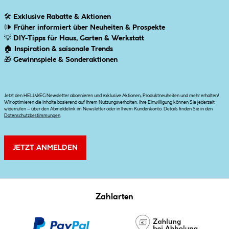
🛠
Exklusive Rabatte & Aktionen
🕪
Früher informiert über Neuheiten & Prospekte
💡
DIY-Tipps für Haus, Garten & Werkstatt
🏠
Inspiration & saisonale Trends
🎁
Gewinnspiele & Sonderaktionen
Jetzt den HELLWEG Newsletter abonnieren und exklusive Aktionen, Produktneuheiten und mehr erhalten!
Wir optimieren die Inhalte basierend auf Ihrem Nutzungsverhalten. Ihre Einwilligung können Sie jederzeit
widerrufen – über den Abmeldelink im Newsletter oder in Ihrem Kundenkonto. Details finden Sie in den
Datenschutzbestimmungen
.
JETZT ANMELDEN
Zahlarten