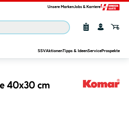
Unsere Marken
Jobs & Karriere
SSV
Aktionen
Tipps & Ideen
Service
Prospekte
te 40x30 cm