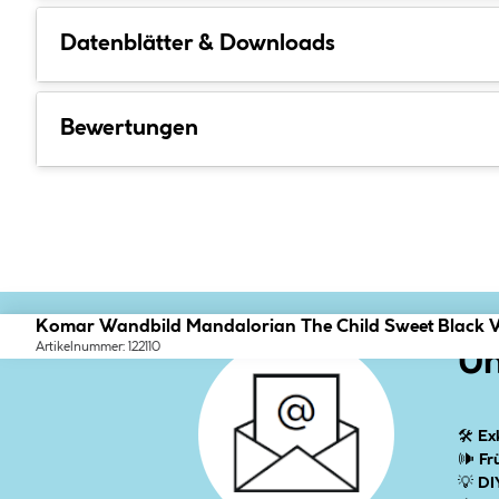
Datenblätter & Downloads
Bewertungen
Komar Wandbild Mandalorian The Child Sweet Black 
Artikelnummer: 122110
Un
🛠
Ex
🕪
Fr
💡
DI