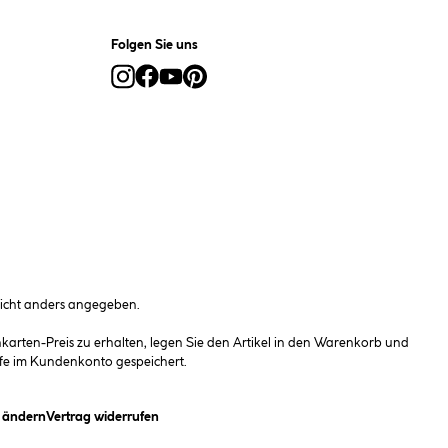
Folgen Sie uns
cht anders angegeben.
rten-Preis zu erhalten, legen Sie den Artikel in den Warenkorb und
fe im Kundenkonto gespeichert.
(öffnet ein Dialogfeld)
n ändern
Vertrag widerrufen