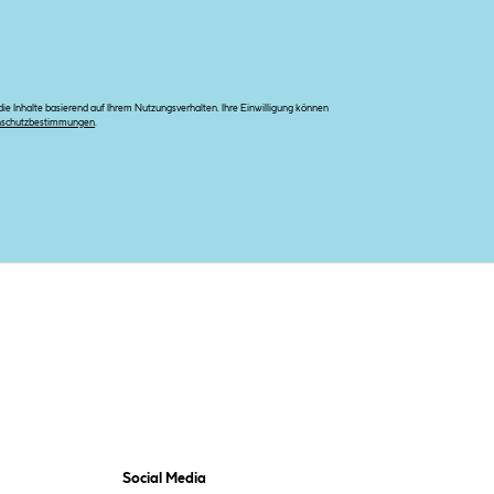
e Inhalte basierend auf Ihrem Nutzungsverhalten. Ihre Einwilligung können
nschutzbestimmungen
.
Social Media