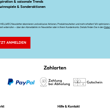
spiration & saisonale Trends
winnspiele & Sonderaktionen
n HELLWEG Newsletter abonnieren und exklusive Aktionen, Produktneuheiten und mehr erhalten! Wir optimieren di
zeit widerrufen – über den Abmeldelink im Newsletter oder in Ihrem Kundenkonto. Details finden Sie in den
Date
TZT ANMELDEN
Zahlarten
rkt
Hilfe & Kontakt