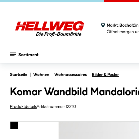
Markt:
Bocholt
än
Öffnet morgen u
Sortiment
Zum Hauptinhalt springen
Startseite
Wohnen
Wohnaccessoires
Bilder & Poster
Komar Wandbild Mandaloria
Produktdetails
Artikelnummer:
122110
Bildergalerie überspringen