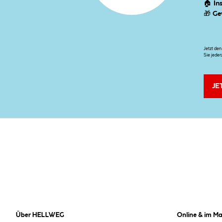
🏠
In
🎁
Ge
Jetzt de
Sie jeder
JE
Über HELLWEG
Online & im Ma