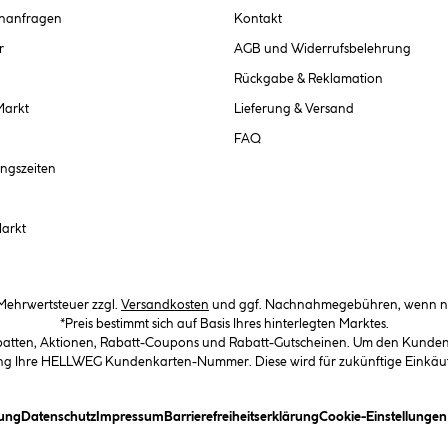
chanfragen
Kontakt
r
AGB und Widerrufsbelehrung
Rückgabe & Reklamation
Markt
Lieferung & Versand
FAQ
ngszeiten
Markt
. Mehrwertsteuer zzgl.
Versandkosten
und ggf. Nachnahmegebühren, wenn ni
*Preis bestimmt sich auf Basis Ihres hinterlegten Marktes.
abatten, Aktionen, Rabatt-Coupons und Rabatt-Gutscheinen. Um den Kundenka
llung Ihre HELLWEG Kundenkarten-Nummer. Diese wird für zukünftige Einkäu
(öffnet ein Dialogfeld)
(öffnet ein Dialogfeld)
(öffnet ein Dialogfeld)
(öffnet ein Dialogfeld)
ung
Datenschutz
Impressum
Barrierefreiheitserklärung
Cookie-Einstellunge