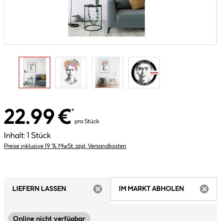
22.99 €
*
pro Stück
Inhalt:
1 Stück
Preise inklusive 19 % MwSt. zzgl. Versandkosten
LIEFERN LASSEN
IM MARKT ABHOLEN
ARTIKEL NICHT VERFÜGBAR
ARTIK
Online nicht verfügbar