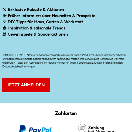
🛠
Exklusive Rabatte & Aktionen
🕪
Früher informiert über Neuheiten & Prospekte
💡
DIY-Tipps für Haus, Garten & Werkstatt
🏠
Inspiration & saisonale Trends
🎁
Gewinnspiele & Sonderaktionen
Jetzt den HELLWEG Newsletter abonnieren und exklusive Aktionen, Produktneuheiten und mehr erhalten!
Wir optimieren die Inhalte basierend auf Ihrem Nutzungsverhalten. Ihre Einwilligung können Sie jederzeit
widerrufen – über den Abmeldelink im Newsletter oder in Ihrem Kundenkonto. Details finden Sie in den
Datenschutzbestimmungen
.
JETZT ANMELDEN
Zahlarten