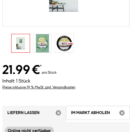
21.99 €
*
pro Stück
Inhalt:
1 Stück
Preise inklusive 19 % MwSt. zzgl. Versandkosten
LIEFERN LASSEN
IM MARKT ABHOLEN
ARTIKEL NICHT VERFÜGBAR
ARTIK
Online nicht verfügbar