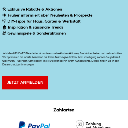
🛠
Exklusive Rabatte & Aktionen
🕪
Früher informiert über Neuheiten & Prospekte
💡
DIY-Tipps für Haus, Garten & Werkstatt
🏠
Inspiration & saisonale Trends
🎁
Gewinnspiele & Sonderaktionen
Jetzt den HELLWEG Newsletter abonnieren und exklusive Aktionen, Produktneuheiten und mehr erhalten!
Wir optimieren die Inhalte basierend auf Ihrem Nutzungsverhalten. Ihre Einwilligung können Sie jederzeit
widerrufen – über den Abmeldelink im Newsletter oder in Ihrem Kundenkonto. Details finden Sie in den
Datenschutzbestimmungen
.
JETZT ANMELDEN
Zahlarten