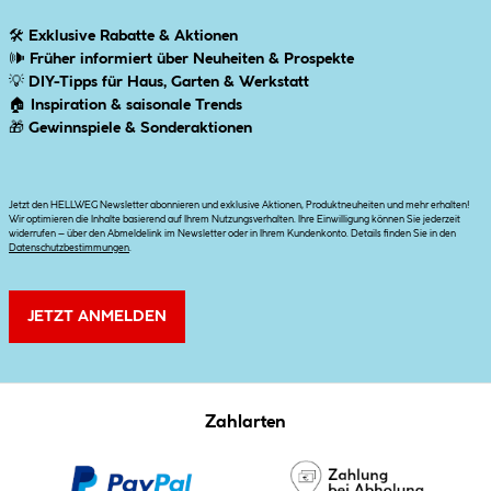
🛠
Exklusive Rabatte & Aktionen
🕪
Früher informiert über Neuheiten & Prospekte
💡
DIY-Tipps für Haus, Garten & Werkstatt
🏠
Inspiration & saisonale Trends
🎁
Gewinnspiele & Sonderaktionen
Jetzt den HELLWEG Newsletter abonnieren und exklusive Aktionen, Produktneuheiten und mehr erhalten!
Wir optimieren die Inhalte basierend auf Ihrem Nutzungsverhalten. Ihre Einwilligung können Sie jederzeit
widerrufen – über den Abmeldelink im Newsletter oder in Ihrem Kundenkonto. Details finden Sie in den
Datenschutzbestimmungen
.
JETZT ANMELDEN
Zahlarten