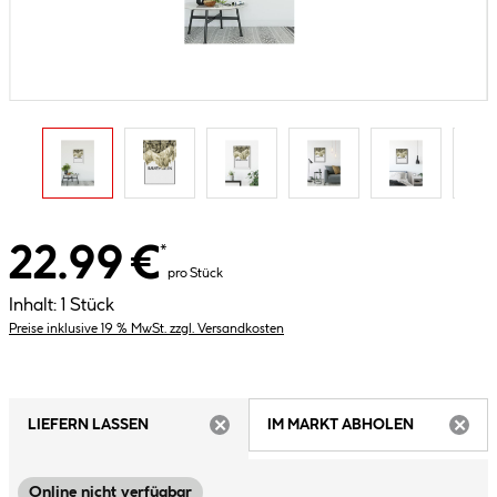
22.99 €
*
pro Stück
Inhalt:
1 Stück
Preise inklusive 19 % MwSt. zzgl. Versandkosten
LIEFERN LASSEN
IM MARKT ABHOLEN
ARTIKEL NICHT VERFÜGBAR
ARTIK
Online nicht verfügbar