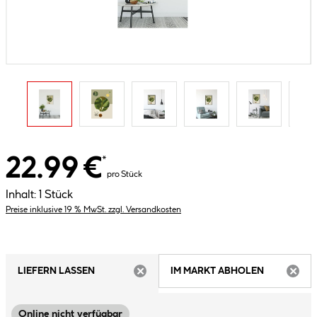
22.99 €
*
pro Stück
Inhalt:
1 Stück
Preise inklusive 19 % MwSt. zzgl. Versandkosten
LIEFERN LASSEN
IM MARKT ABHOLEN
ARTIKEL NICHT VERFÜGBAR
ARTIK
Online nicht verfügbar