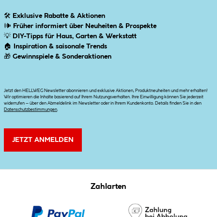
🛠
Exklusive Rabatte & Aktionen
🕪
Früher informiert über Neuheiten & Prospekte
💡
DIY-Tipps für Haus, Garten & Werkstatt
🏠
Inspiration & saisonale Trends
🎁
Gewinnspiele & Sonderaktionen
Jetzt den HELLWEG Newsletter abonnieren und exklusive Aktionen, Produktneuheiten und mehr erhalten!
Wir optimieren die Inhalte basierend auf Ihrem Nutzungsverhalten. Ihre Einwilligung können Sie jederzeit
widerrufen – über den Abmeldelink im Newsletter oder in Ihrem Kundenkonto. Details finden Sie in den
Datenschutzbestimmungen
.
JETZT ANMELDEN
Zahlarten