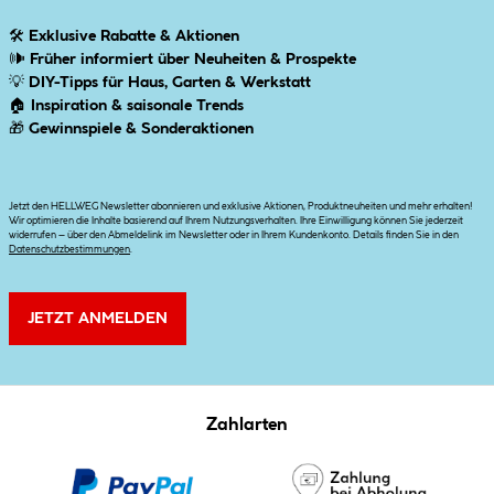
🛠
Exklusive Rabatte & Aktionen
🕪
Früher informiert über Neuheiten & Prospekte
💡
DIY-Tipps für Haus, Garten & Werkstatt
🏠
Inspiration & saisonale Trends
🎁
Gewinnspiele & Sonderaktionen
Jetzt den HELLWEG Newsletter abonnieren und exklusive Aktionen, Produktneuheiten und mehr erhalten!
Wir optimieren die Inhalte basierend auf Ihrem Nutzungsverhalten. Ihre Einwilligung können Sie jederzeit
widerrufen – über den Abmeldelink im Newsletter oder in Ihrem Kundenkonto. Details finden Sie in den
Datenschutzbestimmungen
.
JETZT ANMELDEN
Zahlarten