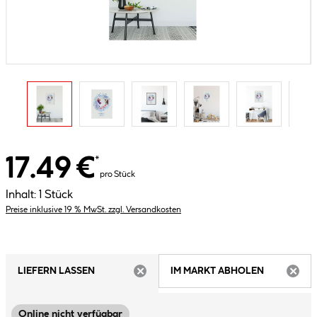
17.49 €
*
pro Stück
Inhalt:
1 Stück
Preise inklusive 19 % MwSt. zzgl. Versandkosten
LIEFERN LASSEN
IM MARKT ABHOLEN
ARTIKEL NICHT VERFÜGBAR
ARTIK
Online nicht verfügbar