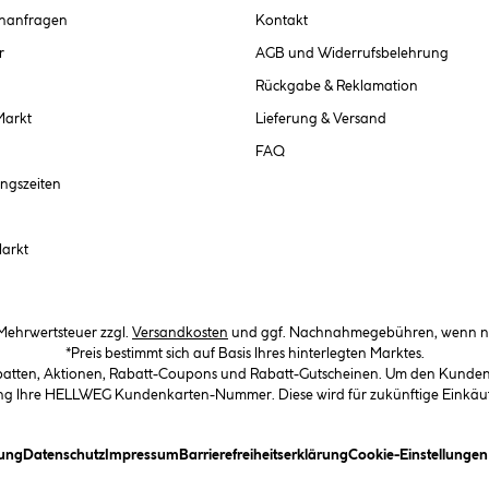
chanfragen
Kontakt
r
AGB und Widerrufsbelehrung
Rückgabe & Reklamation
Markt
Lieferung & Versand
FAQ
ngszeiten
Markt
. Mehrwertsteuer zzgl.
Versandkosten
und ggf. Nachnahmegebühren, wenn ni
*Preis bestimmt sich auf Basis Ihres hinterlegten Marktes.
abatten, Aktionen, Rabatt-Coupons und Rabatt-Gutscheinen. Um den Kundenka
llung Ihre HELLWEG Kundenkarten-Nummer. Diese wird für zukünftige Einkäu
(öffnet ein Dialogfeld)
(öffnet ein Dialogfeld)
(öffnet ein Dialogfeld)
(öffnet ein Dialogfeld)
ung
Datenschutz
Impressum
Barrierefreiheitserklärung
Cookie-Einstellunge