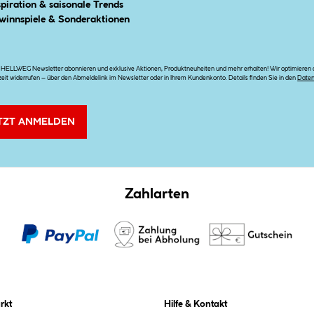
spiration & saisonale Trends
winnspiele & Sonderaktionen
n HELLWEG Newsletter abonnieren und exklusive Aktionen, Produktneuheiten und mehr erhalten! Wir optimieren di
zeit widerrufen – über den Abmeldelink im Newsletter oder in Ihrem Kundenkonto. Details finden Sie in den
Date
TZT ANMELDEN
Zahlarten
rkt
Hilfe & Kontakt