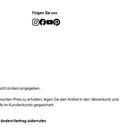
Folgen Sie uns
cht anders angegeben.
rten-Preis zu erhalten, legen Sie den Artikel in den Warenkorb und
fe im Kundenkonto gespeichert.
(öffnet ein Dialogfeld)
n ändern
Vertrag widerrufen