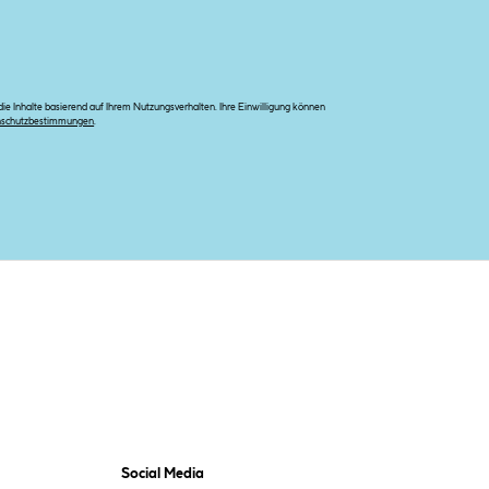
e Inhalte basierend auf Ihrem Nutzungsverhalten. Ihre Einwilligung können
nschutzbestimmungen
.
Social Media