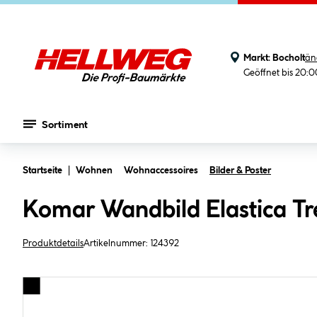
Markt:
Bocholt
än
Geöffnet bis 20:
Sortiment
Zum Hauptinhalt springen
Startseite
Wohnen
Wohnaccessoires
Bilder & Poster
Komar Wandbild Elastica T
Produktdetails
Artikelnummer:
124392
Bildergalerie überspringen