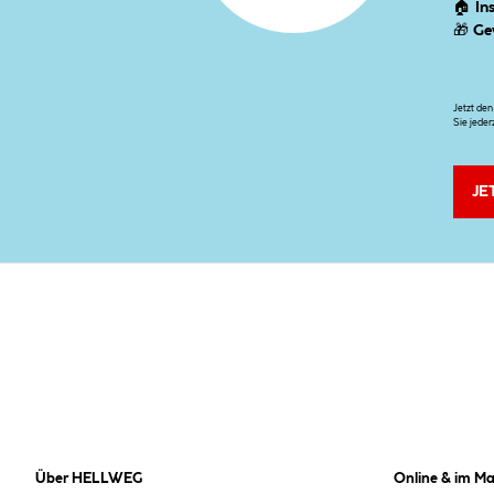
🏠
In
🎁
Ge
Jetzt de
Sie jeder
JE
Über HELLWEG
Online & im Ma