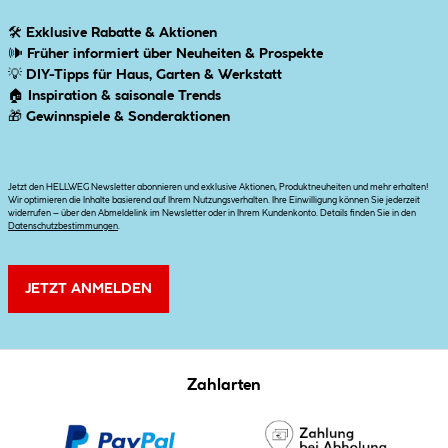
🛠
Exklusive Rabatte & Aktionen
🕪
Früher informiert über Neuheiten & Prospekte
💡
DIY-Tipps für Haus, Garten & Werkstatt
🏠
Inspiration & saisonale Trends
🎁
Gewinnspiele & Sonderaktionen
Jetzt den HELLWEG Newsletter abonnieren und exklusive Aktionen, Produktneuheiten und mehr erhalten!
Wir optimieren die Inhalte basierend auf Ihrem Nutzungsverhalten. Ihre Einwilligung können Sie jederzeit
widerrufen – über den Abmeldelink im Newsletter oder in Ihrem Kundenkonto. Details finden Sie in den
Datenschutzbestimmungen
.
JETZT ANMELDEN
Zahlarten