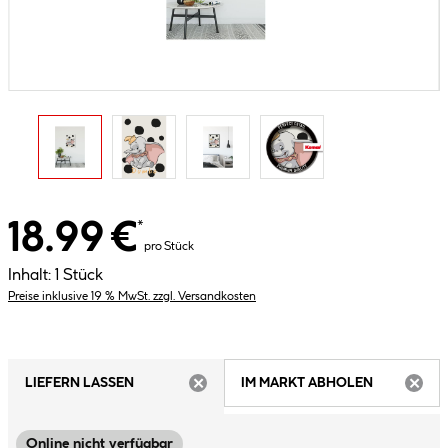
18.99 €
*
pro Stück
Inhalt:
1 Stück
Preise inklusive 19 % MwSt. zzgl. Versandkosten
LIEFERN LASSEN
IM MARKT ABHOLEN
ARTIKEL NICHT VERFÜGBAR
ARTIK
Online nicht verfügbar