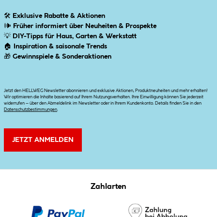
🛠
Exklusive Rabatte & Aktionen
🕪
Früher informiert über Neuheiten & Prospekte
💡
DIY-Tipps für Haus, Garten & Werkstatt
🏠
Inspiration & saisonale Trends
🎁
Gewinnspiele & Sonderaktionen
Jetzt den HELLWEG Newsletter abonnieren und exklusive Aktionen, Produktneuheiten und mehr erhalten!
Wir optimieren die Inhalte basierend auf Ihrem Nutzungsverhalten. Ihre Einwilligung können Sie jederzeit
widerrufen – über den Abmeldelink im Newsletter oder in Ihrem Kundenkonto. Details finden Sie in den
Datenschutzbestimmungen
.
JETZT ANMELDEN
Zahlarten