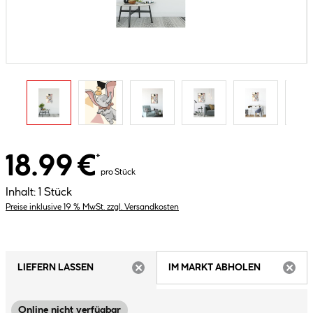
18.99 €
*
pro Stück
Inhalt:
1 Stück
Preise inklusive 19 % MwSt. zzgl. Versandkosten
LIEFERN LASSEN
IM MARKT ABHOLEN
ARTIKEL NICHT VERFÜGBAR
ARTIK
Online nicht verfügbar