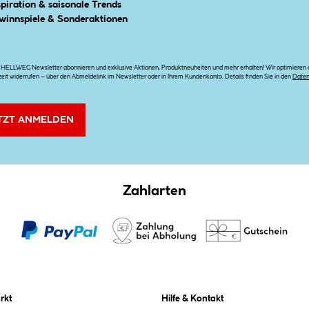
spiration & saisonale Trends
winnspiele & Sonderaktionen
n HELLWEG Newsletter abonnieren und exklusive Aktionen, Produktneuheiten und mehr erhalten! Wir optimieren di
zeit widerrufen – über den Abmeldelink im Newsletter oder in Ihrem Kundenkonto. Details finden Sie in den
Date
TZT ANMELDEN
Zahlarten
rkt
Hilfe & Kontakt