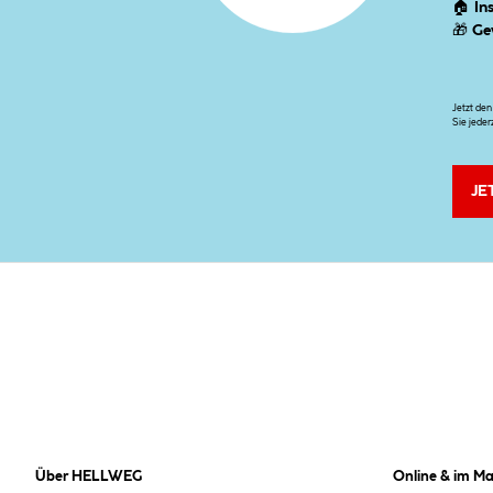
🏠
In
🎁
Ge
Jetzt de
Sie jeder
JE
Über HELLWEG
Online & im Ma