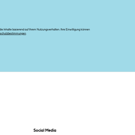
e Inhalte basierend auf Ihrem Nutzungsverhalten. Ihre Einwilligung können
nschutzbestimmungen
.
Social Media