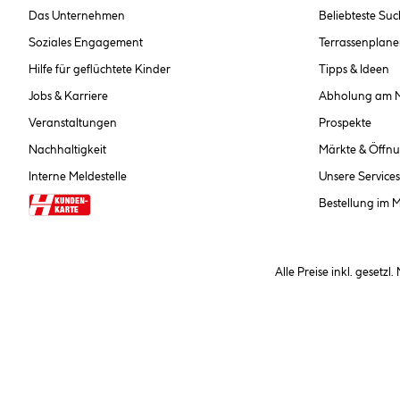
Das Unternehmen
Beliebteste Su
Soziales Engagement
Terrassenplane
Hilfe für geflüchtete Kinder
Tipps & Ideen
Jobs & Karriere
Abholung am 
Veranstaltungen
Prospekte
Nachhaltigkeit
Märkte & Öffnu
Interne Meldestelle
Unsere Services
Bestellung im 
Alle Preise inkl. gesetzl
**Nur für Inhaber der Kundenkarte. Nicht kombinierbar mit Sofortr
hinterlegen Sie bei der Beste
AGB und Widerrufsbelehr