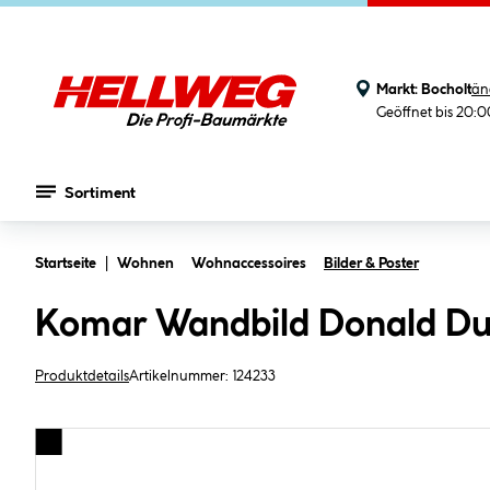
Markt:
Bocholt
än
Geöffnet bis 20:
Sortiment
Zum Hauptinhalt springen
Startseite
Wohnen
Wohnaccessoires
Bilder & Poster
Komar Wandbild Donald Du
Produktdetails
Artikelnummer:
124233
Bildergalerie überspringen