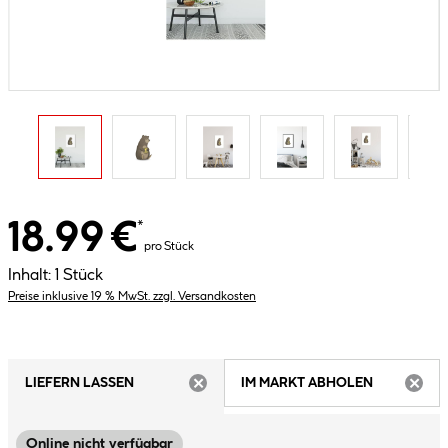
18.99 €
*
pro Stück
Inhalt:
1 Stück
Preise inklusive 19 % MwSt. zzgl. Versandkosten
LIEFERN LASSEN
IM MARKT ABHOLEN
ARTIKEL NICHT VERFÜGBAR
ARTIK
Online nicht verfügbar