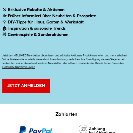
🛠
Exklusive Rabatte & Aktionen
🕪
Früher informiert über Neuheiten & Prospekte
💡
DIY-Tipps für Haus, Garten & Werkstatt
🏠
Inspiration & saisonale Trends
🎁
Gewinnspiele & Sonderaktionen
Jetzt den HELLWEG Newsletter abonnieren und exklusive Aktionen, Produktneuheiten und mehr erhalten!
Wir optimieren die Inhalte basierend auf Ihrem Nutzungsverhalten. Ihre Einwilligung können Sie jederzeit
widerrufen – über den Abmeldelink im Newsletter oder in Ihrem Kundenkonto. Details finden Sie in den
Datenschutzbestimmungen
.
JETZT ANMELDEN
Zahlarten