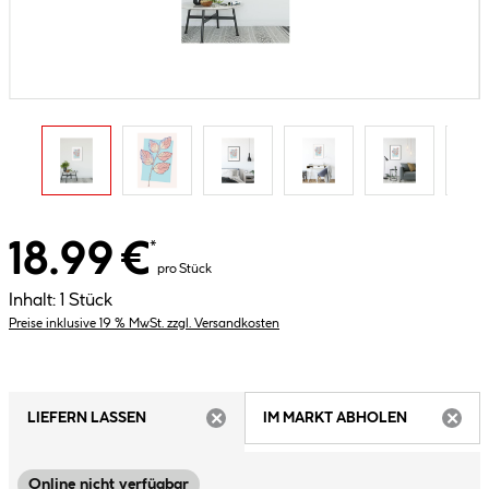
18.99 €
*
pro Stück
Inhalt:
1 Stück
Preise inklusive 19 % MwSt. zzgl. Versandkosten
LIEFERN LASSEN
IM MARKT ABHOLEN
ARTIKEL NICHT VERFÜGBAR
ARTIK
Online nicht verfügbar