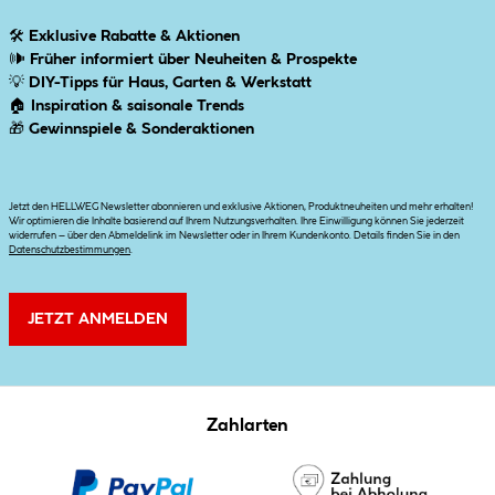
🛠
Exklusive Rabatte & Aktionen
🕪
Früher informiert über Neuheiten & Prospekte
💡
DIY-Tipps für Haus, Garten & Werkstatt
🏠
Inspiration & saisonale Trends
🎁
Gewinnspiele & Sonderaktionen
Jetzt den HELLWEG Newsletter abonnieren und exklusive Aktionen, Produktneuheiten und mehr erhalten!
Wir optimieren die Inhalte basierend auf Ihrem Nutzungsverhalten. Ihre Einwilligung können Sie jederzeit
widerrufen – über den Abmeldelink im Newsletter oder in Ihrem Kundenkonto. Details finden Sie in den
Datenschutzbestimmungen
.
JETZT ANMELDEN
Zahlarten