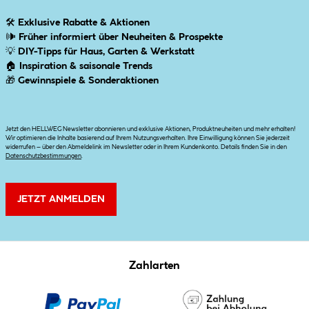
🛠
Exklusive Rabatte & Aktionen
🕪
Früher informiert über Neuheiten & Prospekte
💡
DIY-Tipps für Haus, Garten & Werkstatt
🏠
Inspiration & saisonale Trends
🎁
Gewinnspiele & Sonderaktionen
Jetzt den HELLWEG Newsletter abonnieren und exklusive Aktionen, Produktneuheiten und mehr erhalten!
Wir optimieren die Inhalte basierend auf Ihrem Nutzungsverhalten. Ihre Einwilligung können Sie jederzeit
widerrufen – über den Abmeldelink im Newsletter oder in Ihrem Kundenkonto. Details finden Sie in den
Datenschutzbestimmungen
.
JETZT ANMELDEN
Zahlarten