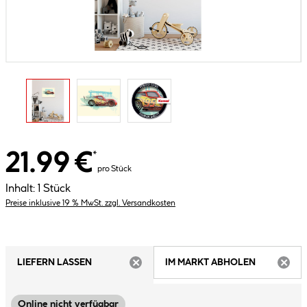
21.99 €
*
pro Stück
Inhalt:
1 Stück
Preise inklusive 19 % MwSt. zzgl. Versandkosten
LIEFERN LASSEN
IM MARKT ABHOLEN
ARTIKEL NICHT VERFÜGBAR
ARTIK
Online nicht verfügbar