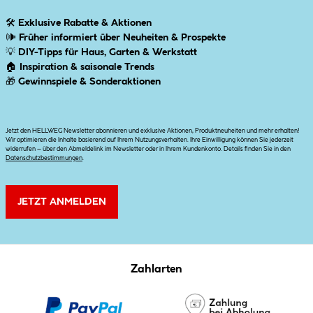
🛠
Exklusive Rabatte & Aktionen
🕪
Früher informiert über Neuheiten & Prospekte
💡
DIY-Tipps für Haus, Garten & Werkstatt
🏠
Inspiration & saisonale Trends
🎁
Gewinnspiele & Sonderaktionen
Jetzt den HELLWEG Newsletter abonnieren und exklusive Aktionen, Produktneuheiten und mehr erhalten!
Wir optimieren die Inhalte basierend auf Ihrem Nutzungsverhalten. Ihre Einwilligung können Sie jederzeit
widerrufen – über den Abmeldelink im Newsletter oder in Ihrem Kundenkonto. Details finden Sie in den
Datenschutzbestimmungen
.
JETZT ANMELDEN
Zahlarten