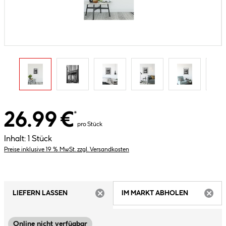
26.99 €
*
pro Stück
Inhalt:
1 Stück
Preise inklusive 19 % MwSt. zzgl. Versandkosten
LIEFERN LASSEN
IM MARKT ABHOLEN
ARTIKEL NICHT VERFÜGBAR
ARTIK
Online nicht verfügbar