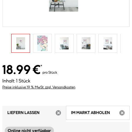
18.99 €
*
pro Stück
Inhalt:
1 Stück
Preise inklusive 19 % MwSt. zzgl. Versandkosten
LIEFERN LASSEN
IM MARKT ABHOLEN
ARTIKEL NICHT VERFÜGBAR
ARTIK
Online nicht verfügbar