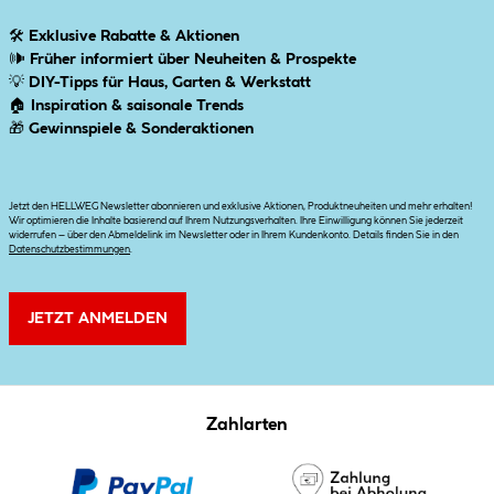
🛠
Exklusive Rabatte & Aktionen
🕪
Früher informiert über Neuheiten & Prospekte
💡
DIY-Tipps für Haus, Garten & Werkstatt
🏠
Inspiration & saisonale Trends
🎁
Gewinnspiele & Sonderaktionen
Jetzt den HELLWEG Newsletter abonnieren und exklusive Aktionen, Produktneuheiten und mehr erhalten!
Wir optimieren die Inhalte basierend auf Ihrem Nutzungsverhalten. Ihre Einwilligung können Sie jederzeit
widerrufen – über den Abmeldelink im Newsletter oder in Ihrem Kundenkonto. Details finden Sie in den
Datenschutzbestimmungen
.
JETZT ANMELDEN
Zahlarten