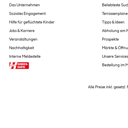
Das Unternehmen
Beliebteste Su
Soziales Engagement
Terrassenplane
Hilfe für geflüchtete Kinder
Tipps & Ideen
Jobs & Karriere
Abholung am 
Veranstaltungen
Prospekte
Nachhaltigkeit
Märkte & Öffnu
Interne Meldestelle
Unsere Services
Bestellung im 
Alle Preise inkl. gesetzl
**Nur für Inhaber der Kundenkarte. Nicht kombinierbar mit Sofortr
hinterlegen Sie bei der Beste
AGB und Widerrufsbelehr