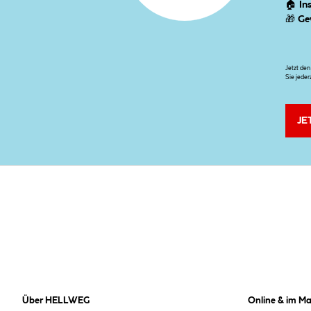
🏠
In
🎁
Ge
Jetzt de
Sie jeder
JE
Über HELLWEG
Online & im Ma