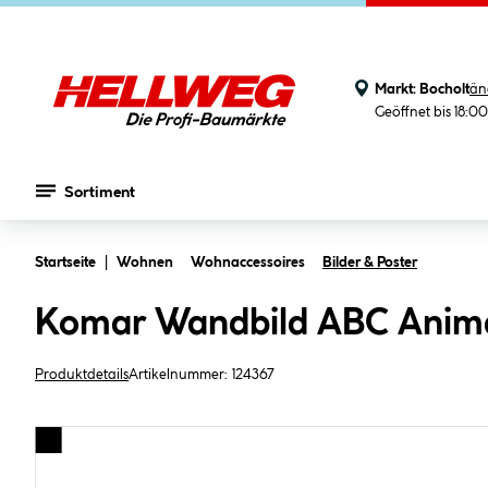
Markt:
Bocholt
än
Geöffnet bis 18:0
Sortiment
Zum Hauptinhalt springen
Startseite
Wohnen
Wohnaccessoires
Bilder & Poster
Komar Wandbild ABC Anim
Produktdetails
Artikelnummer:
124367
Bildergalerie überspringen