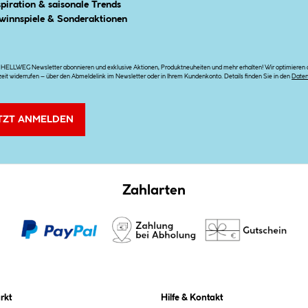
spiration & saisonale Trends
winnspiele & Sonderaktionen
n HELLWEG Newsletter abonnieren und exklusive Aktionen, Produktneuheiten und mehr erhalten! Wir optimieren di
zeit widerrufen – über den Abmeldelink im Newsletter oder in Ihrem Kundenkonto. Details finden Sie in den
Date
TZT ANMELDEN
Zahlarten
rkt
Hilfe & Kontakt