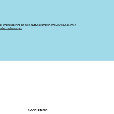
e Inhalte basierend auf Ihrem Nutzungsverhalten. Ihre Einwilligung können
nschutzbestimmungen
.
Social Media