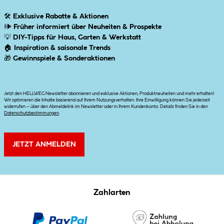
🛠
Exklusive Rabatte & Aktionen
🕪
Früher informiert über Neuheiten & Prospekte
💡
DIY-Tipps für Haus, Garten & Werkstatt
🏠
Inspiration & saisonale Trends
🎁
Gewinnspiele & Sonderaktionen
Jetzt den HELLWEG Newsletter abonnieren und exklusive Aktionen, Produktneuheiten und mehr erhalten!
Wir optimieren die Inhalte basierend auf Ihrem Nutzungsverhalten. Ihre Einwilligung können Sie jederzeit
widerrufen – über den Abmeldelink im Newsletter oder in Ihrem Kundenkonto. Details finden Sie in den
Datenschutzbestimmungen
.
JETZT ANMELDEN
Zahlarten