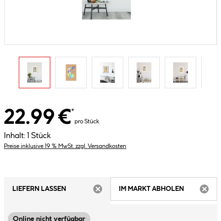
22.99 €
*
pro Stück
Inhalt:
1 Stück
Preise inklusive 19 % MwSt. zzgl. Versandkosten
LIEFERN LASSEN
IM MARKT ABHOLEN
ARTIKEL NICHT VERFÜGBAR
ARTIK
Online nicht verfügbar