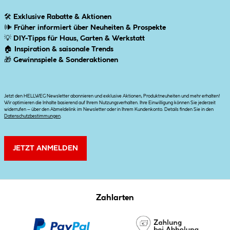
🛠
Exklusive Rabatte & Aktionen
🕪
Früher informiert über Neuheiten & Prospekte
💡
DIY-Tipps für Haus, Garten & Werkstatt
🏠
Inspiration & saisonale Trends
🎁
Gewinnspiele & Sonderaktionen
Jetzt den HELLWEG Newsletter abonnieren und exklusive Aktionen, Produktneuheiten und mehr erhalten!
Wir optimieren die Inhalte basierend auf Ihrem Nutzungsverhalten. Ihre Einwilligung können Sie jederzeit
widerrufen – über den Abmeldelink im Newsletter oder in Ihrem Kundenkonto. Details finden Sie in den
Datenschutzbestimmungen
.
JETZT ANMELDEN
Zahlarten