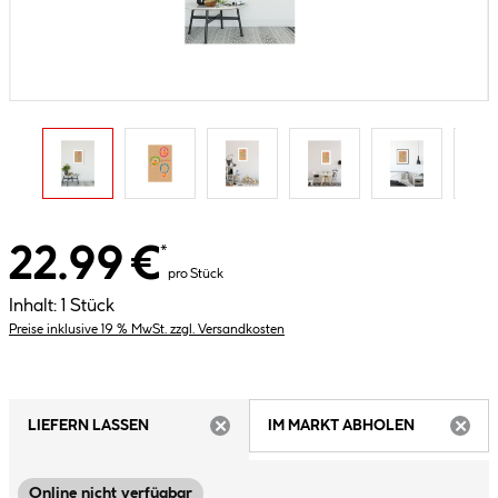
22.99 €
*
pro Stück
Inhalt:
1 Stück
Preise inklusive 19 % MwSt. zzgl. Versandkosten
LIEFERN LASSEN
IM MARKT ABHOLEN
ARTIKEL NICHT VERFÜGBAR
ARTIK
Online nicht verfügbar