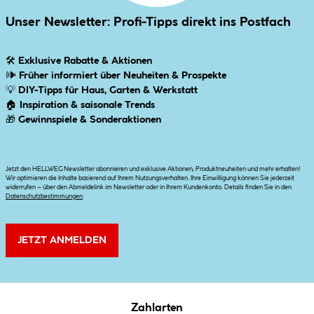
Unser Newsletter: Profi-Tipps direkt ins Postfach
🛠
Exklusive Rabatte & Aktionen
🕪
Früher informiert über Neuheiten & Prospekte
💡
DIY-Tipps für Haus, Garten & Werkstatt
🏠
Inspiration & saisonale Trends
🎁
Gewinnspiele & Sonderaktionen
Jetzt den HELLWEG Newsletter abonnieren und exklusive Aktionen, Produktneuheiten und mehr erhalten!
Wir optimieren die Inhalte basierend auf Ihrem Nutzungsverhalten. Ihre Einwilligung können Sie jederzeit
widerrufen – über den Abmeldelink im Newsletter oder in Ihrem Kundenkonto. Details finden Sie in den
Datenschutzbestimmungen
.
JETZT ANMELDEN
Zahlarten