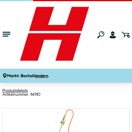
Zum Hauptinhalt springen
Startseite
Gartenmarkt
Gartengeräte
Gartenhelfer & Gartenzubehö
Gloria Unkrautbrenner Thermoflamm
bio Professional PLUS SET zum
Anschluss an Druckgasflasche für
Markt:
Bocholt
ändern
große Flächen inkl Durckminderer
Produktdetails
Artikelnummer:
114910
Bildergalerie überspringen