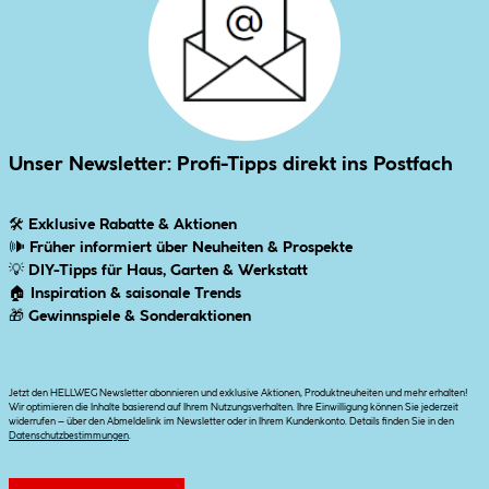
Unser Newsletter: Profi-Tipps direkt ins Postfach
🛠
Exklusive Rabatte & Aktionen
🕪
Früher informiert über Neuheiten & Prospekte
💡
DIY-Tipps für Haus, Garten & Werkstatt
🏠
Inspiration & saisonale Trends
🎁
Gewinnspiele & Sonderaktionen
Jetzt den HELLWEG Newsletter abonnieren und exklusive Aktionen, Produktneuheiten und mehr erhalten!
Wir optimieren die Inhalte basierend auf Ihrem Nutzungsverhalten. Ihre Einwilligung können Sie jederzeit
widerrufen – über den Abmeldelink im Newsletter oder in Ihrem Kundenkonto. Details finden Sie in den
Datenschutzbestimmungen
.