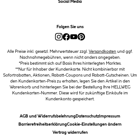
Social Media
Folgen Sie uns
Alle Preise inkl. gesetzl. Mehrwertsteuer zzgl.
Versandkosten
und ggf.
Nachnahmegebühren, wenn nicht anders angegeben.
*Preis bestimmt sich auf Basis Ihres hinterlegten Marktes.
**Nur für Inhaber der Kundenkarte. Nicht kombinierbar mit
Sofortrabatten, Aktionen, Rabatt-Coupons und Rabatt-Gutscheinen. Um
den Kundenkarten-Preis zu erhalten, legen Sie den Artikel in den
Warenkorb und hinterlegen Sie bei der Bestellung Ihre HELLWEG
Kundenkarten-Nummer. Diese wird für zukünftige Einkäufe im
Kundenkonto gespeichert.
(öffnet ein Dialogfeld)
(öffnet ein Dialogfeld)
(öffnet ein
AGB und Widerrufsbelehrung
Datenschutz
Impressum
(öffnet ein Dialogfeld)
(öffnet ei
Barrierefreiheitserklärung
Cookie-Einstellungen ändern
Vertrag widerrufen