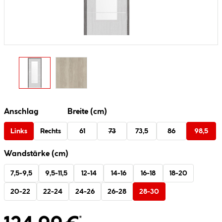
Anschlag
Breite (cm)
Links
Rechts
61
73
73,5
86
98,5
Wandstärke (cm)
7,5-9,5
9,5-11,5
12-14
14-16
16-18
18-20
20-22
22-24
24-26
26-28
28-30
*