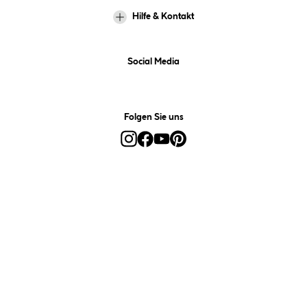
Hilfe & Kontakt
Social Media
Folgen Sie uns
Alle Preise inkl. gesetzl. Mehrwertsteuer zzgl.
Versandkosten
und ggf.
Nachnahmegebühren, wenn nicht anders angegeben.
*Preis bestimmt sich auf Basis Ihres hinterlegten Marktes.
**Nur für Inhaber der Kundenkarte. Nicht kombinierbar mit
Sofortrabatten, Aktionen, Rabatt-Coupons und Rabatt-Gutscheinen. Um
den Kundenkarten-Preis zu erhalten, legen Sie den Artikel in den
Warenkorb und hinterlegen Sie bei der Bestellung Ihre HELLWEG
Kundenkarten-Nummer. Diese wird für zukünftige Einkäufe im
Kundenkonto gespeichert.