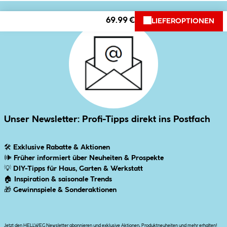
69.99 €
LIEFEROPTIONEN
Unser Newsletter: Profi-Tipps direkt ins Postfach
🛠
Exklusive Rabatte & Aktionen
🕪
Früher informiert über Neuheiten & Prospekte
💡
DIY-Tipps für Haus, Garten & Werkstatt
🏠
Inspiration & saisonale Trends
🎁
Gewinnspiele & Sonderaktionen
Jetzt den HELLWEG Newsletter abonnieren und exklusive Aktionen, Produktneuheiten und mehr erhalten!