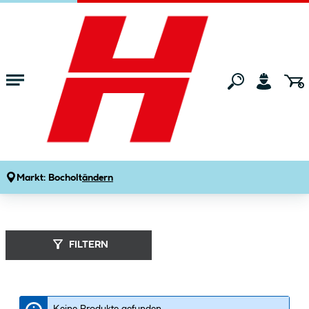
Zum Hauptinhalt springen
Startseite
Marken
Biohort
Markt:
Bocholt
ändern
Biohort (
8
Produkte
)
FILTERN
Keine Produkte gefunden.