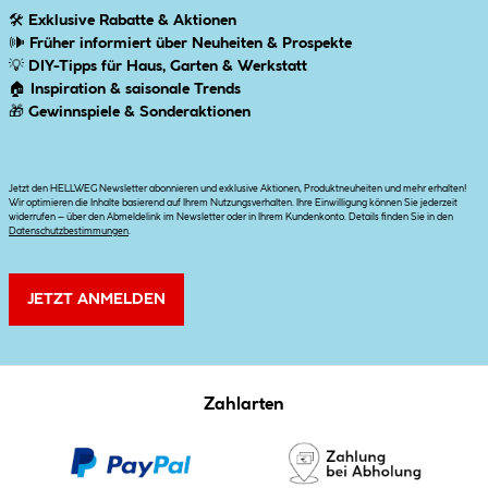
🛠
Exklusive Rabatte & Aktionen
🕪
Früher informiert über Neuheiten & Prospekte
💡
DIY-Tipps für Haus, Garten & Werkstatt
🏠
Inspiration & saisonale Trends
🎁
Gewinnspiele & Sonderaktionen
Jetzt den HELLWEG Newsletter abonnieren und exklusive Aktionen, Produktneuheiten und mehr erhalten!
Wir optimieren die Inhalte basierend auf Ihrem Nutzungsverhalten. Ihre Einwilligung können Sie jederzeit
widerrufen – über den Abmeldelink im Newsletter oder in Ihrem Kundenkonto. Details finden Sie in den
Datenschutzbestimmungen
.
JETZT ANMELDEN
Zahlarten