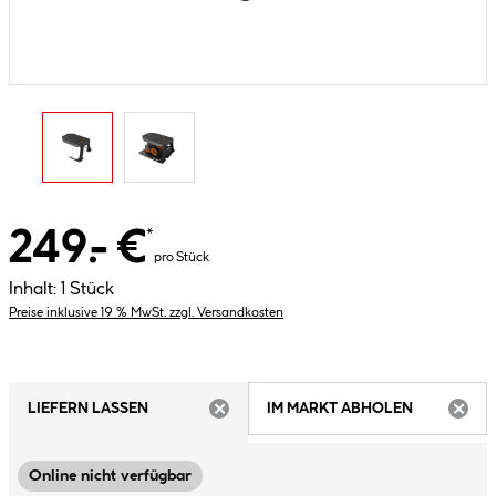
249.- €
*
pro Stück
Inhalt:
1 Stück
Preise inklusive 19 % MwSt. zzgl. Versandkosten
LIEFERN LASSEN
IM MARKT ABHOLEN
ARTIKEL NICHT VERFÜGBAR
ARTIK
Online nicht verfügbar