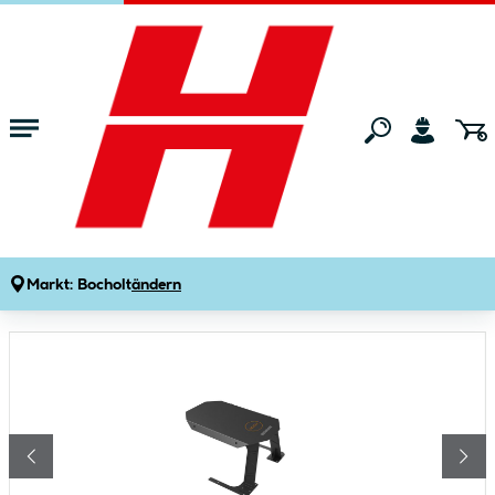
Zum Hauptinhalt springen
Startseite
Gartenmarkt
Rasenmäher
Rasenmäher-Zubehör
Worx Vision Garage
Produktdetails
Artikelnummer:
127410
Markt:
Bocholt
ändern
Bildergalerie überspringen