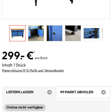
299.- €
*
pro Stück
Inhalt:
1 Stück
Preise inklusive 19 % MwSt. zzgl. Versandkosten
LIEFERN LASSEN
IM MARKT ABHOLEN
ARTIKEL NICHT VERFÜGBAR
ARTIK
Online nicht verfügbar