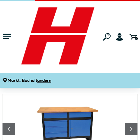
Zum Hauptinhalt springen
Startseite
Maschinen & Werkzeuge
Werkstatteinrichtung
Werkban
Werkbank GW 5/1
Produktdetails
Artikelnummer:
193799
Markt:
Bocholt
ändern
Bildergalerie überspringen