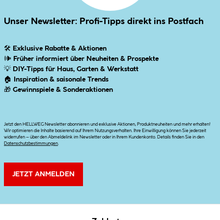
Unser Newsletter: Profi-Tipps direkt ins Postfach
🛠
Exklusive Rabatte & Aktionen
🕪
Früher informiert über Neuheiten & Prospekte
💡
DIY-Tipps für Haus, Garten & Werkstatt
🏠
Inspiration & saisonale Trends
🎁
Gewinnspiele & Sonderaktionen
Jetzt den HELLWEG Newsletter abonnieren und exklusive Aktionen, Produktneuheiten und mehr erhalten!
Wir optimieren die Inhalte basierend auf Ihrem Nutzungsverhalten. Ihre Einwilligung können Sie jederzeit
widerrufen – über den Abmeldelink im Newsletter oder in Ihrem Kundenkonto. Details finden Sie in den
Datenschutzbestimmungen
.
JETZT ANMELDEN