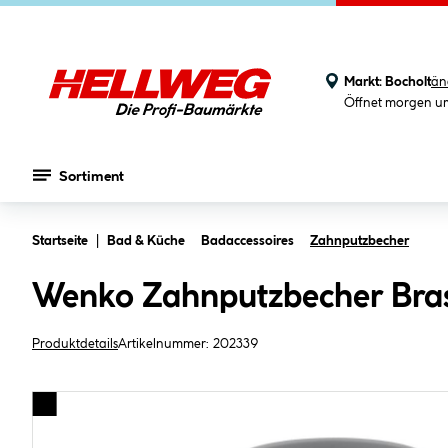
Markt:
Bocholt
än
Öffnet morgen u
Sortiment
Zum Hauptinhalt springen
Startseite
Bad & Küche
Badaccessoires
Zahnputzbecher
Wenko Zahnputzbecher Bras
Produktdetails
Artikelnummer:
202339
Bildergalerie überspringen