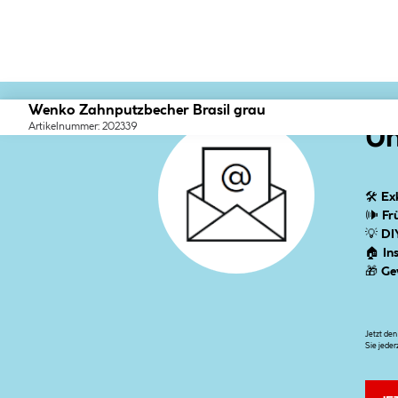
Wenko Zahnputzbecher Brasil grau
Artikelnummer: 202339
Un
🛠
Ex
🕪
Fr
💡
DI
🏠
In
🎁
Ge
Jetzt de
Sie jeder