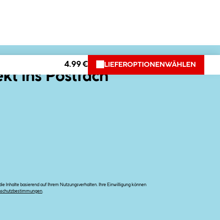
4.99 €
LIEFEROPTIONEN
WÄHLEN
ekt ins Postfach
e Inhalte basierend auf Ihrem Nutzungsverhalten. Ihre Einwilligung können
nschutzbestimmungen
.