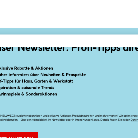
ser Newsletter: Profi-Tipps dir
klusive Rabatte & Aktionen
üher informiert über Neuheiten & Prospekte
Y-Tipps für Haus, Garten & Werkstatt
spiration & saisonale Trends
winnspiele & Sonderaktionen
n HELLWEG Newsletter abonnieren und exklusive Aktionen, Produktneuheiten und mehr erhalten! Wir optimieren di
zeit widerrufen – über den Abmeldelink im Newsletter oder in Ihrem Kundenkonto. Details finden Sie in den
Date