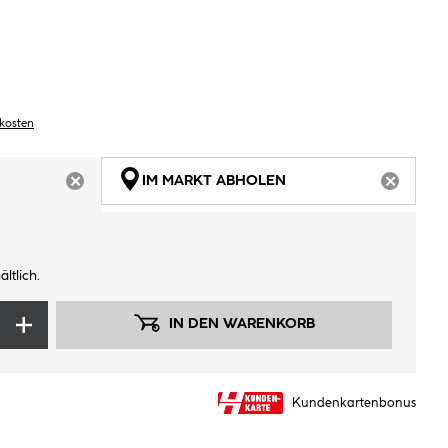
dkosten
IM MARKT ABHOLEN
ARTIKEL NICHT VERFÜGBAR
ARTIKEL
ltlich.
IN DEN WARENKORB
Kundenkartenbonus