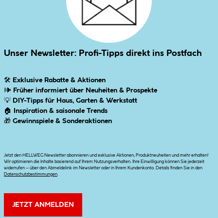
Unser Newsletter: Profi-Tipps direkt ins Postfach
🛠
Exklusive Rabatte & Aktionen
🕪
Früher informiert über Neuheiten & Prospekte
💡
DIY-Tipps für Haus, Garten & Werkstatt
🏠
Inspiration & saisonale Trends
🎁
Gewinnspiele & Sonderaktionen
Jetzt den HELLWEG Newsletter abonnieren und exklusive Aktionen, Produktneuheiten und mehr erhalten!
Wir optimieren die Inhalte basierend auf Ihrem Nutzungsverhalten. Ihre Einwilligung können Sie jederzeit
widerrufen – über den Abmeldelink im Newsletter oder in Ihrem Kundenkonto. Details finden Sie in den
Datenschutzbestimmungen
.
JETZT ANMELDEN