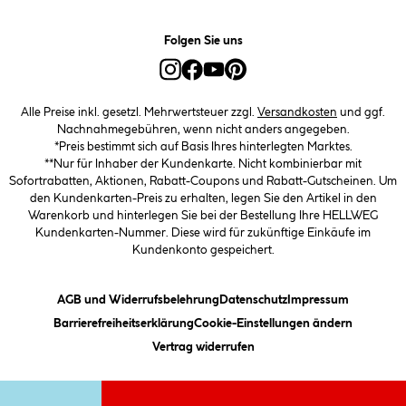
Folgen Sie uns
Alle Preise inkl. gesetzl. Mehrwertsteuer zzgl.
Versandkosten
und ggf.
Nachnahmegebühren, wenn nicht anders angegeben.
*Preis bestimmt sich auf Basis Ihres hinterlegten Marktes.
**Nur für Inhaber der Kundenkarte. Nicht kombinierbar mit
Sofortrabatten, Aktionen, Rabatt-Coupons und Rabatt-Gutscheinen. Um
den Kundenkarten-Preis zu erhalten, legen Sie den Artikel in den
Warenkorb und hinterlegen Sie bei der Bestellung Ihre HELLWEG
Kundenkarten-Nummer. Diese wird für zukünftige Einkäufe im
Kundenkonto gespeichert.
(öffnet ein Dialogfeld)
(öffnet ein Dialogfeld)
(öffnet ein
AGB und Widerrufsbelehrung
Datenschutz
Impressum
(öffnet ein Dialogfeld)
(öffnet ei
Barrierefreiheitserklärung
Cookie-Einstellungen ändern
Vertrag widerrufen